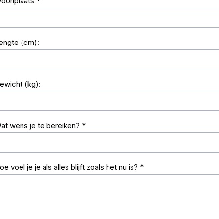
oonplaats
*
engte (cm):
ewicht (kg):
at wens je te bereiken?
*
oe voel je je als alles blijft zoals het nu is?
*