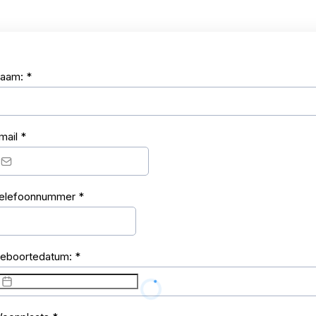
aam:
*
mail
*
elefoonnummer
*
eboortedatum:
*